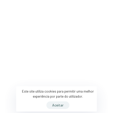
Contactos
Instagram
Recrutamento
Politica de Privacidade
Youtube
Politica de Cookies
Resolução Alternativa de
LinkedIn
Litígios
Livro de Reclamações
Twitter
Este site utiliza cookies para permitir uma melhor
experiência por parte do utilizador.
Aceitar
DYM © 2026 – Todos direitos reservados | Desenvolvido por:
Fluxo