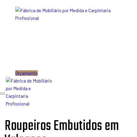
Skip links
Skip to content
Orçamento
Toggle
navigation
Roupeiros Embutidos em